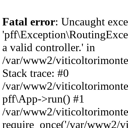
Fatal error
: Uncaught exce
'pff\Exception\RoutingExce
a valid controller.' in
/var/www2/viticoltorimonte
Stack trace: #0
/var/www2/viticoltorimontef
pff\App->run() #1
/var/www2/viticoltorimonte
require_once('/var/www2/vit