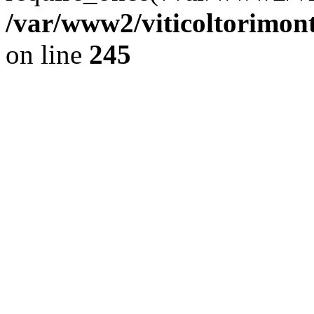
/var/www2/viticoltorimont
on line
245